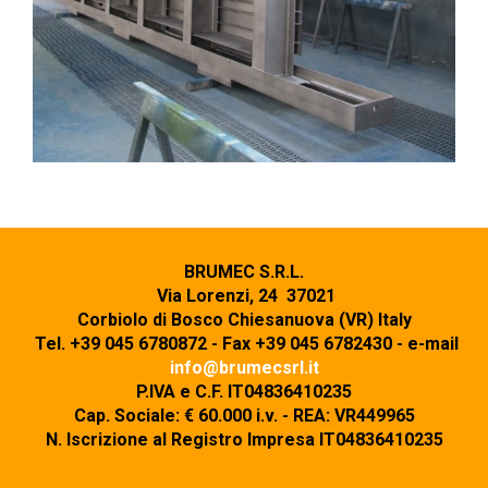
BRUMEC S.R.L.
Via Lorenzi, 24 37021
Corbiolo di Bosco Chiesanuova (VR) Italy
Tel. +39 045 6780872 - Fax +39 045 6782430 - e-mail
info@brumecsrl.it
P.IVA e C.F. IT04836410235
Cap. Sociale: € 60.000 i.v. - REA: VR449965
N. Iscrizione al Registro Impresa IT04836410235