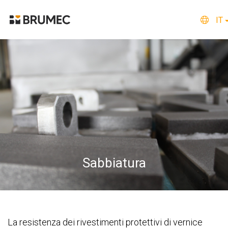
IT
Home
Chi siamo
Cosa facciamo
Qualità e Certificazioni
Sabbiatura
Dove siamo
Contattaci
Privacy
La resistenza dei rivestimenti protettivi di vernice