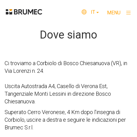
IT
MENU
×
Dove siamo
Home
Chi siamo
Ci troviamo a Corbiolo di Bosco Chiesanuova (VR), in
Via Lorenzi n. 24.
Cosa facciamo
Qualità e Certificazioni
Uscita Autostrada A4, Casello di Verona Est,
Tangenziale Monti Lessini in direzione Bosco
Dove siamo
Chiesanuova.
Superato Cerro Veronese, 4 Km dopo l'insegna di
Contattaci
Corbiolo, uscire a destra e seguire le indicazioni per
Privacy
Brumec S.r.l.